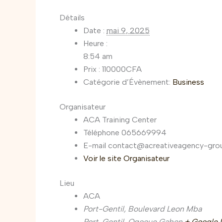
Détails
Date :
mai 9, 2025
Heure :
8:54 am
Prix :
110000CFA
Catégorie d’Évènement:
Business
Organisateur
ACA Training Center
Téléphone
065669994
E-mail
contact@acreativeagency-grou
Voir le site Organisateur
Lieu
ACA
Port-Gentil, Boulevard Leon Mba
Port-Gentil
,
Ogooue
Gabon
+ Google